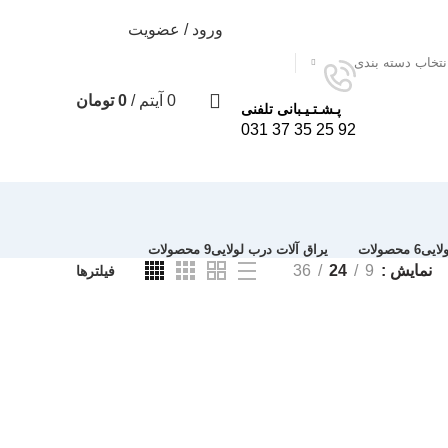
ورود / عضویت
نتخاب دسته بندی
0
0
آیتم
/
0
تومان
پـشـتـیـبانی تلفنی
92 25 35 37 031
لایی
6 محصولات
یراق آلات درب لولایی
9 محصولات
نمایش
9
24
36
فیلترها