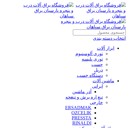
انتخاب دسته بندی
ابزار آلات
توری آلومینیوم
توری پلیسه
چسب
دریل
دستگاه چسب
ماشین آلات
ایرانی
آذر ماشین
تیغ اره برش و تیغچه
خارجی
ERSADMAK
OZCELIK
PRESSTA
RINALDI